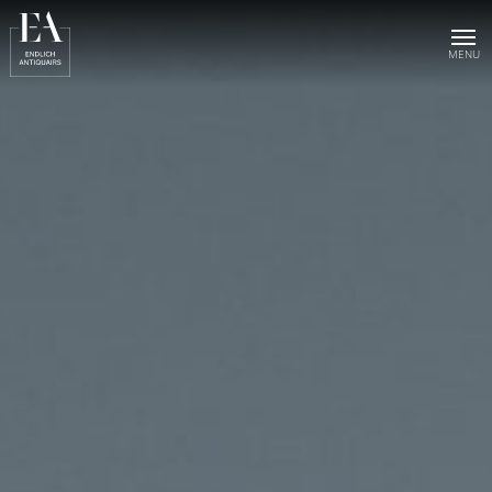
Home
Collection
Sold objects
About us
Publications
News & events
Contact